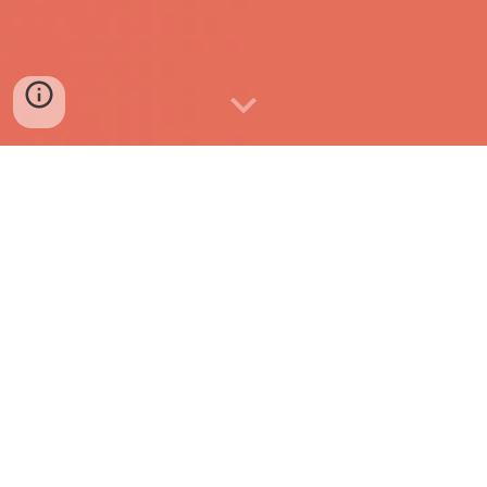
Welkom op de website van
Actief Achterveld!
Actief Achterveld is in Achterveld mede bekend door
de feesten (tentfeest, schuurfeest, etc.) en de jaarlijkse
oudijzeractie, waarmee de feesten en goede doelen in
het dorp financieel worden ondersteund.
Op deze site kun je o.a. foto's vinden van de activiteiten,
maar ook wat meer informatie over het bestuur en
welke activiteiten er zoal georganiseerd worden door